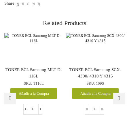
Share:
/
CLT-
C4073S
/
Related Products
C
1000
/
Samsung
CLP-
320
/
321N
/
TONER ECL Samsung MLT D-
TONER ECL Samsung SCX-
326
116L
4300/ 4310 Y 4315
/
CLX-
SKU:
T116L
SKU:
109S
3186
/
Añadir a la Compra
Añadir a la Compra
3186N
/
3186FN
TONER
TONER
cantidad
ECL
ECL
Samsung
Samsung
MLT
SCX-