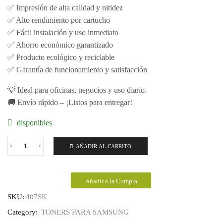
✅ Impresión de alta calidad y nitidez
✅ Alto rendimiento por cartucho
✅ Fácil instalación y uso inmediato
✅ Ahorro económico garantizado
✅ Producto ecológico y reciclable
✅ Garantía de funcionamiento y satisfacción
💡 Ideal para oficinas, negocios y uso diario.
🚚 Envío rápido – ¡Listos para entregar!
disponibles
AÑADIR AL CARRITO
TONER
ECL
Samsung
320
Añadir a la Compra
Negro
y
SKU:
407SK
Colores
Category:
TONERS PARA SAMSUNG
PTS-
407SC