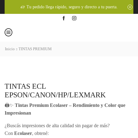
Tu pedido llega rápido, seguro y directo a tu puerta.
Inicio
TINTAS PREMIUM
TINTAS ECL
EPSON/CANON/HP/LEXMARK
🖨️✨
Tintas Premium Ecolaser – Rendimiento y Color que
Impresionan
¿Buscás impresiones de alta calidad sin pagar de más?
Con
Ecolaser
, obtené: