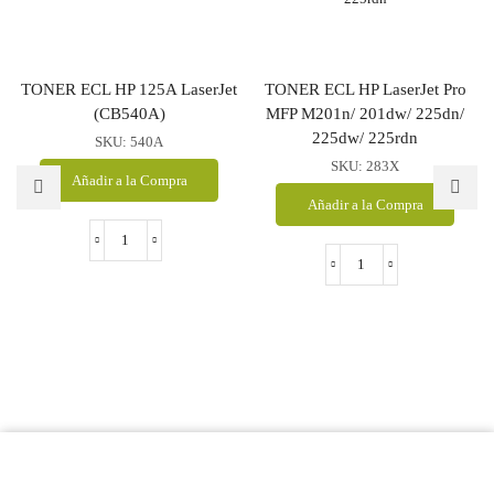
TONER ECL HP 125A LaserJet
TONER ECL HP LaserJet Pro
(CB540A)
MFP M201n/ 201dw/ 225dn/
225dw/ 225rdn
SKU:
540A
SKU:
283X
Añadir a la Compra
Añadir a la Compra
TONER
ECL
TONER
HP
ECL
125A
HP
LaserJet
LaserJet
(CB540A)
Pro
cantidad
MFP
M201n/
201dw/
225dn/
225dw/
225rdn