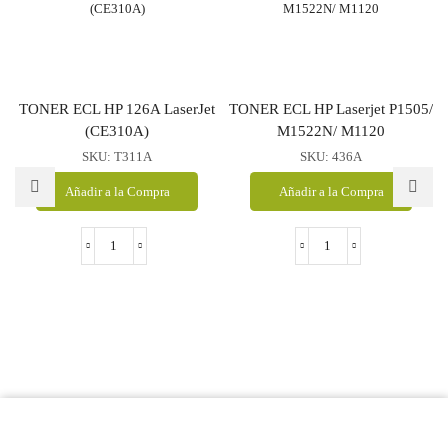
TONER ECL HP 126A LaserJet
TONER ECL HP Laserjet P1505/
(CE310A)
M1522N/ M1120
SKU:
T311A
SKU:
436A
Añadir a la Compra
Añadir a la Compra
TONER
TONER
ECL
ECL
HP
HP
126A
Laserjet
LaserJet
P1505/
(CE310A)
M1522N/
cantidad
M1120
cantidad