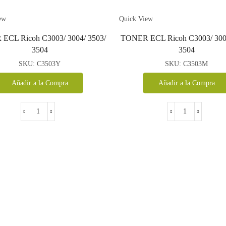
ew
Quick View
ECL Ricoh C3003/ 3004/ 3503/
TONER ECL Ricoh C3003/ 3004
3504
3504
SKU:
C3503Y
SKU:
C3503M
Añadir a la Compra
Añadir a la Compra
TONER
TONER
ECL
ECL
Ricoh
Ricoh
C3003/
C3003/
3004/
3004/
3503/
3503/
3504
3504
cantidad
cantidad