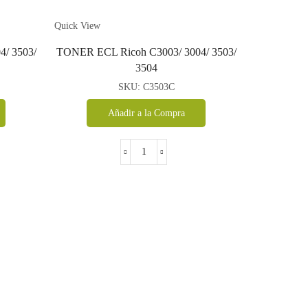
Quick View
Quick View
/ 3503/
TONER ECL Ricoh C3003/ 3004/ 3503/
TONER 
3504
SKU:
C3503C
Añadir a la Compra
TONER
ECL
Ricoh
C3003/
3004/
3503/
3504
cantidad