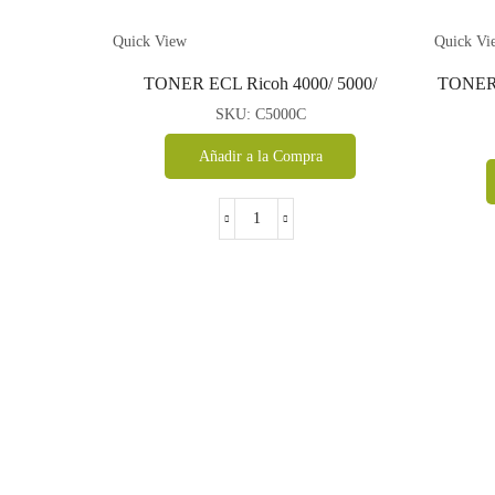
Quick View
Quick Vi
TONER ECL Ricoh 4000/ 5000/
TONER 
SKU:
C5000C
Añadir a la Compra
TONER
ECL
Ricoh
4000/
5000/
cantidad