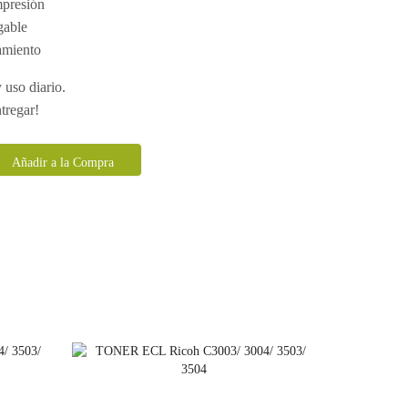
mpresión
gable
amiento
 uso diario.
tregar!
Añadir a la Compra