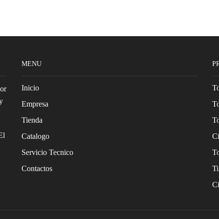
MENU
P
Inicio
To
yor
y
Empresa
T
Tienda
T
El
Catalogo
Ci
Servicio Tecnico
To
Contactos
T
Ci