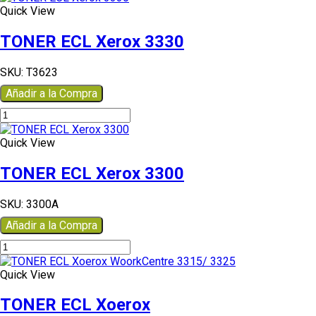
Xerox
Quick View
Phaser™
6500,
TONER ECL Xerox 3330
WorkCentre
6505
SKU:
T3623
cantidad
Añadir a la Compra
TONER
ECL
Xerox
Quick View
3330
cantidad
TONER ECL Xerox 3300
SKU:
3300A
Añadir a la Compra
TONER
ECL
Xerox
Quick View
3300
cantidad
TONER ECL Xoerox