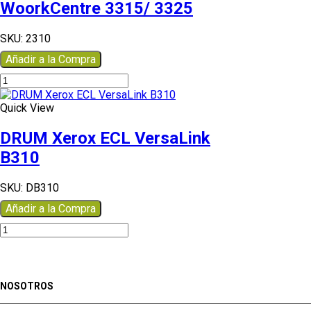
WoorkCentre 3315/ 3325
SKU:
2310
Añadir a la Compra
TONER
ECL
Xoerox
Quick View
WoorkCentre
3315/
DRUM Xerox ECL VersaLink
3325
B310
cantidad
SKU:
DB310
Añadir a la Compra
DRUM
Xerox
ECL
VersaLink
B310
NOSOTROS
cantidad