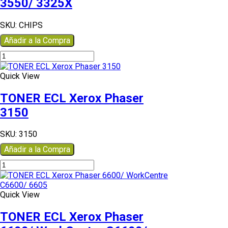
3550/ 3325X
SKU:
CHIPS
Añadir a la Compra
TONER
ECL
Xerox
Quick View
3635X/
3550/
TONER ECL Xerox Phaser
3325X
3150
cantidad
SKU:
3150
Añadir a la Compra
TONER
ECL
Xerox
Phaser
Quick View
3150
cantidad
TONER ECL Xerox Phaser