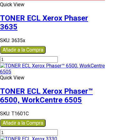
Quick View
TONER ECL Xerox Phaser
3635
SKU:
3635x
Añadir a la Compra
TONER
ECL
Xerox
Phaser
Quick View
3635
cantidad
TONER ECL Xerox Phaser™
6500, WorkCentre 6505
SKU:
T1601C
Añadir a la Compra
TONER
ECL