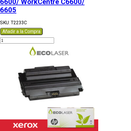
6600/ WorkCentre C6600/
6605
SKU:
T2233C
Añadir a la Compra
TONER
ECL
Xerox
Phaser
6600/
WorkCentre
C6600/
6605
cantidad