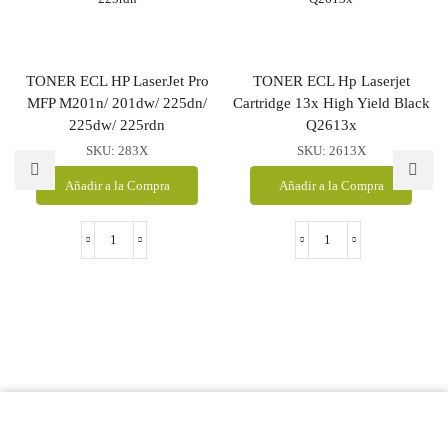
TONER ECL HP LaserJet Pro
TONER ECL Hp Laserjet
MFP M201n/ 201dw/ 225dn/
Cartridge 13x High Yield Black
225dw/ 225rdn
Q2613x
SKU:
283X
SKU:
2613X
Añadir a la Compra
Añadir a la Compra
TONER
TONER
ECL
ECL
HP
Hp
LaserJet
Laserjet
Pro
Cartridge
MFP
13x
M201n/
High
201dw/
Yield
225dn/
Black
225dw/
Q2613x
225rdn
cantidad